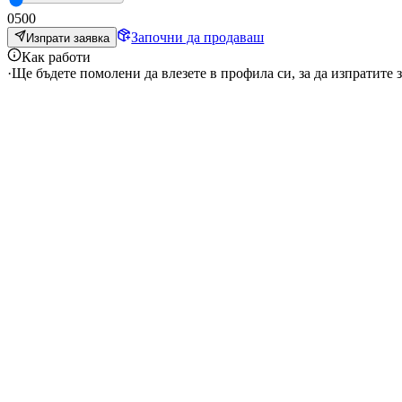
0
500
Започни да продаваш
Изпрати заявка
Как работи
·
Ще бъдете помолени да влезете в профила си, за да изпратите з