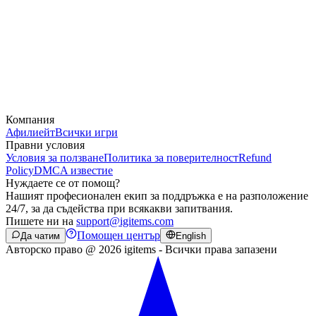
Компания
Афилиейт
Всички игри
Правни условия
Условия за ползване
Политика за поверителност
Refund
Policy
DMCA известие
Нуждаете се от помощ?
Нашият професионален екип за поддръжка е на разположение
24/7, за да съдейства при всякакви запитвания.
Пишете ни на
support@igitems.com
Помощен център
Да чатим
English
Авторско право @ 2026 igitems - Всички права запазени