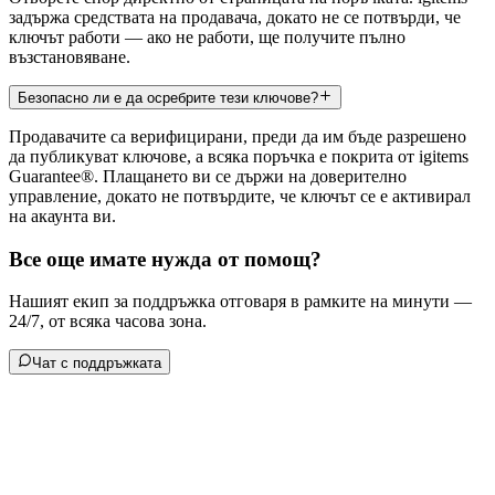
задържа средствата на продавача, докато не се потвърди, че
ключът работи — ако не работи, ще получите пълно
възстановяване.
Безопасно ли е да осребрите тези ключове?
Продавачите са верифицирани, преди да им бъде разрешено
да публикуват ключове, а всяка поръчка е покрита от igitems
Guarantee®. Плащането ви се държи на доверително
управление, докато не потвърдите, че ключът се е активирал
на акаунта ви.
Все още имате нужда от помощ?
Нашият екип за поддръжка отговаря в рамките на минути —
24/7, от всяка часова зона.
Чат с поддръжката