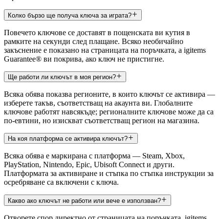
Колко бързо ще получа ключа за играта?
Повечето ключове се доставят в пощенската ви кутия в
рамките на секунди след плащане. Всяко необичайно
закъснение е показано на страницата на поръчката, а igitems
Guarantee® ви покрива, ако ключ не пристигне.
Ще работи ли ключът в моя регион?
Всяка обява показва регионите, в които ключът се активира —
изберете такъв, съответстващ на акаунта ви. Глобалните
ключове работят навсякъде; регионалните ключове може да са
по-евтини, но изискват съответстващ регион на магазина.
На коя платформа се активира ключът?
Всяка обява е маркирана с платформа — Steam, Xbox,
PlayStation, Nintendo, Epic, Ubisoft Connect и други.
Платформата за активиране и стъпка по стъпка инструкции за
осребряване са включени с ключа.
Какво ако ключът не работи или вече е използван?
Отворете спор директно от страницата на поръчката. igitems