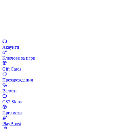
Акаунти
Ключове за игри
Gift Cards
Презареждания
Валути
CS2 Skins
Предмети
PlayBoost