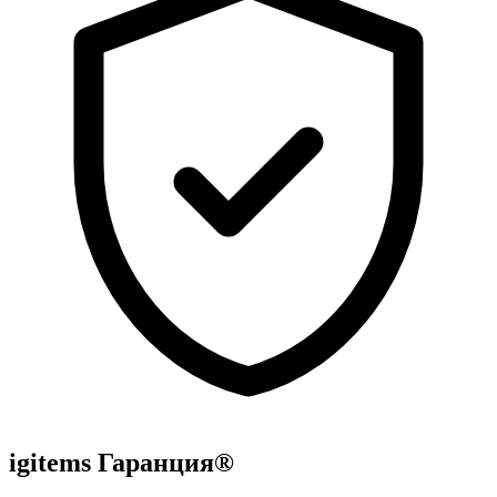
igitems Гаранция®