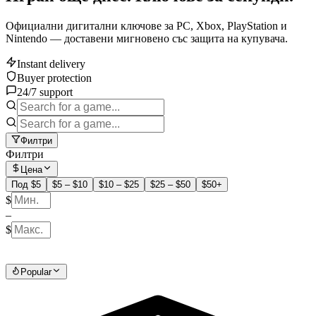
Официални дигитални ключове за PC, Xbox, PlayStation и
Nintendo — доставени мигновено със защита на купувача.
Instant delivery
Buyer protection
24/7 support
Филтри
Филтри
Цена
Под $5
$5 – $10
$10 – $25
$25 – $50
$50+
$
–
$
Popular