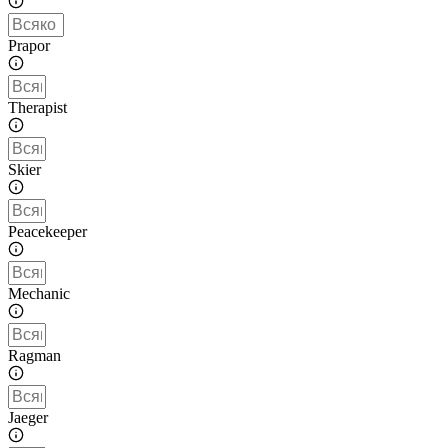
Prapor
Therapist
Skier
Peacekeeper
Mechanic
Ragman
Jaeger