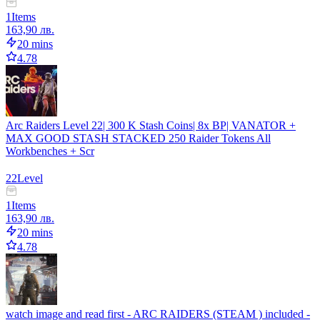
1
Items
163,90 лв.
20 mins
4.78
Arc Raiders Level 22| 300 K Stash Coins| 8x BP| VANATOR +
MAX GOOD STASH STACKED 250 Raider Tokens All
Workbenches + Scr
22
Level
1
Items
163,90 лв.
20 mins
4.78
watch image and read first - ARC RAIDERS (STEAM ) included -