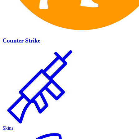
Counter Strike
Skins