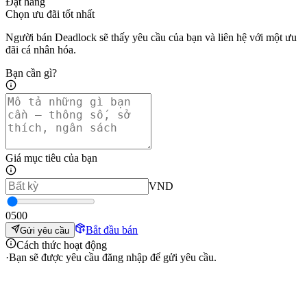
Đặt hàng
Chọn ưu đãi tốt nhất
Người bán Deadlock sẽ thấy yêu cầu của bạn và liên hệ với một ưu
đãi cá nhân hóa.
Bạn cần gì?
Giá mục tiêu của bạn
VND
0
500
Bắt đầu bán
Gửi yêu cầu
Cách thức hoạt động
·
Bạn sẽ được yêu cầu đăng nhập để gửi yêu cầu.