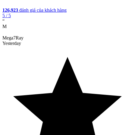
126,923
đánh giá của khách hàng
5
/ 5
“
M
Mega7Ray
Yesterday