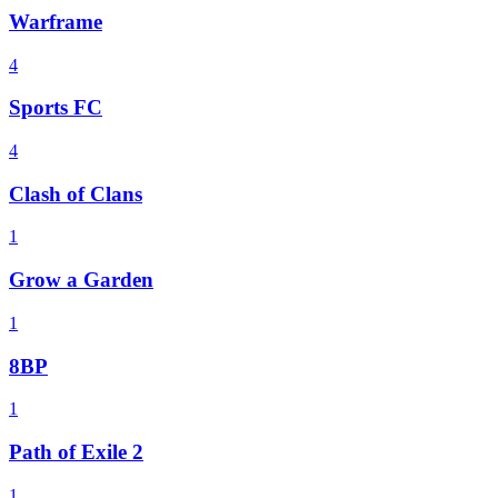
Warframe
4
Sports FC
4
Clash of Clans
1
Grow a Garden
1
8BP
1
Path of Exile 2
1