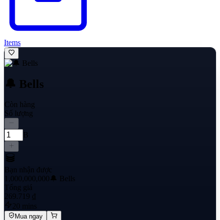
Items
🔔 Bells
Còn hàng
Số lượng
B
Bạn nhận được
1,000,000,000
🔔 Bells
Tổng giá
269.719 ₫
20 mins
Mua ngay