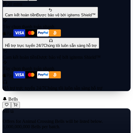
20 mins
Cam kết hoàn tiền
Được bảo vệ bởi igitems Shield™
Tùy chọn thanh toán nhanh
Hỗ trợ trực tuyến 24/7
Chúng tôi luôn sẵn sàng hỗ trợ
Cam kết hoàn tiền
Được bảo vệ bởi igitems Shield™
Tùy chọn thanh toán nhanh
Hỗ trợ trực tuyến 24/7
Chúng tôi luôn sẵn sàng hỗ trợ
🔔 Bells
Mô tả
Offers for Animal Crossing Bells will be listed below.
1,000,000,000 Bells per batch.