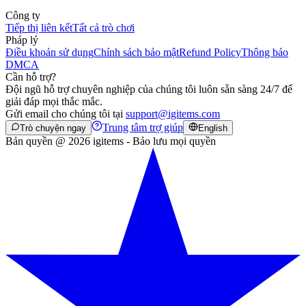
Công ty
Tiếp thị liên kết
Tất cả trò chơi
Pháp lý
Điều khoản sử dụng
Chính sách bảo mật
Refund Policy
Thông báo
DMCA
Cần hỗ trợ?
Đội ngũ hỗ trợ chuyên nghiệp của chúng tôi luôn sẵn sàng 24/7 để
giải đáp mọi thắc mắc.
Gửi email cho chúng tôi tại
support@igitems.com
Trung tâm trợ giúp
Trò chuyện ngay
English
Bản quyền @ 2026 igitems - Bảo lưu mọi quyền