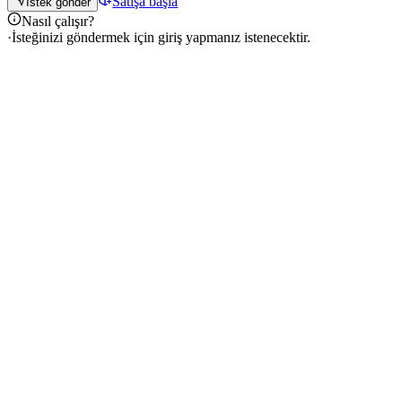
Satışa başla
İstek gönder
Nasıl çalışır?
·
İsteğinizi göndermek için giriş yapmanız istenecektir.