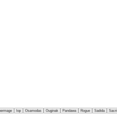
permage
Iop
Osamodas
Ouginak
Pandawa
Rogue
Sadida
Sacri