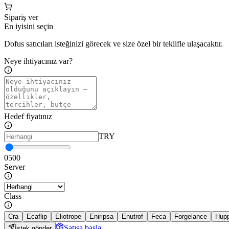
Sipariş ver
En iyisini seçin
Dofus satıcıları isteğinizi görecek ve size özel bir teklifle ulaşacaktır.
Neye ihtiyacınız var?
Hedef fiyatınız
TRY
0
500
Server
Class
Cra
Ecaflip
Eliotrope
Eniripsa
Enutrof
Feca
Forgelance
Hup
Satışa başla
İstek gönder