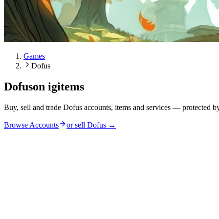
Games
Dofus
Dofus
on igitems
Buy, sell and trade Dofus accounts, items and services — protected b
Browse Accounts
or sell
Dofus
→