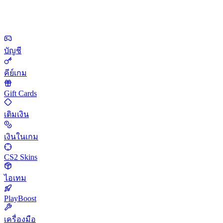
บัญชี
คีย์เกม
Gift Cards
เติมเงิน
เงินในเกม
CS2 Skins
ไอเทม
PlayBoost
เครื่องมือ