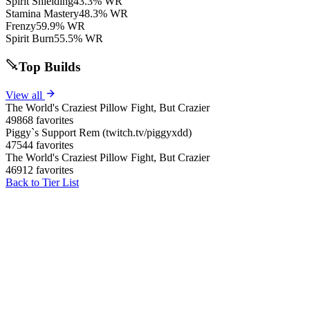
Spirit Shielding
43.3% WR
Stamina Mastery
48.3% WR
Frenzy
59.9% WR
Spirit Burn
55.5% WR
Top Builds
View all
The World's Craziest Pillow Fight, But Crazier
49868 favorites
Piggy`s Support Rem (twitch.tv/piggyxdd)
47544 favorites
The World's Craziest Pillow Fight, But Crazier
46912 favorites
Back to Tier List