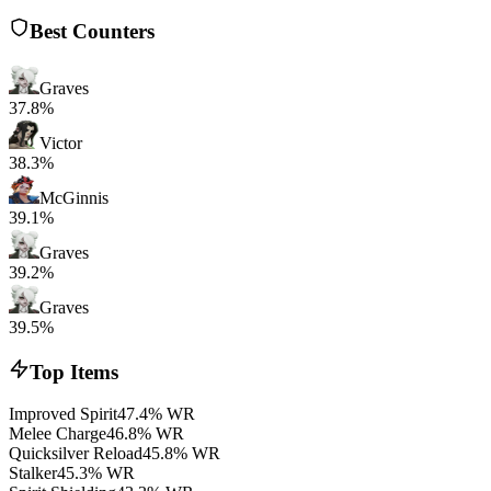
Best Counters
Graves
37.8%
Victor
38.3%
McGinnis
39.1%
Graves
39.2%
Graves
39.5%
Top Items
Improved Spirit
47.4% WR
Melee Charge
46.8% WR
Quicksilver Reload
45.8% WR
Stalker
45.3% WR