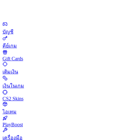
บัญชี
คีย์เกม
Gift Cards
เติมเงิน
เงินในเกม
CS2 Skins
ไอเทม
PlayBoost
เครื่องมือ