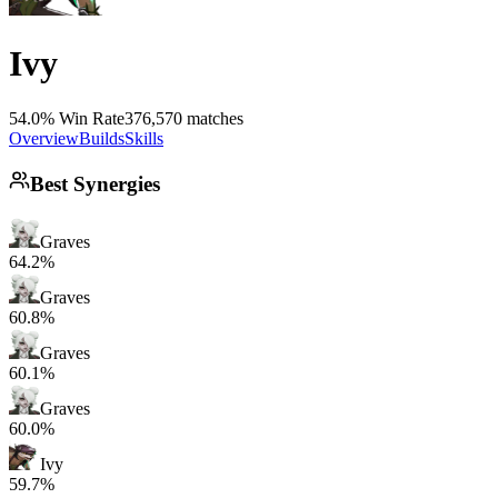
Ivy
54.0% Win Rate
376,570 matches
Overview
Builds
Skills
Best Synergies
Graves
64.2%
Graves
60.8%
Graves
60.1%
Graves
60.0%
Ivy
59.7%