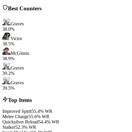
Best Counters
Graves
38.0%
Victor
38.5%
McGinnis
38.9%
Graves
39.2%
Graves
39.5%
Top Items
Improved Spirit
55.4% WR
Melee Charge
55.6% WR
Quicksilver Reload
54.4% WR
Stalker
52.3% WR