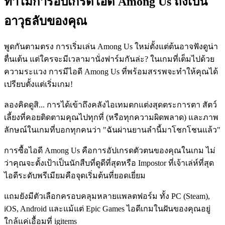
ทำไมการอัปเกรดไอดี Among Us ถึงเป็น
อาวุธลับของคุณ
พูดกันตามตรง การเริ่มเล่น Among Us ใหม่ตั้งแต่ต้นอาจฟังดูน่า
ตื่นเต้น แต่ใครจะมีเวลามานั่งฟาร์มกันล่ะ? ในเกมที่เต็มไปด้วย
ความระแวง การมีไอดี Among Us ที่พร้อมสรรพจะทำให้คุณได้
เปรียบตั้งแต่เริ่มเกม!
ลองคิดดูสิ... การได้เข้าถึงคลังไอเทมตกแต่งสุดตระการตา สัตว์
เลี้ยงที่คอยติดตามคุณไปทุกที่ (หรือทุกความผิดพลาด) และภาพ
ลักษณ์ในเกมที่บอกทุกคนว่า "ฉันผ่านยานลำนี้มาโชกโชนแล้ว"
การซื้อไอดี Among Us คือการอัปเกรดตัวตนของคุณในเกม ไม่
ว่าคุณจะตั้งเป้าเป็นนักสืบที่ดูดีที่สุดหรือ Impostor ที่เจ้าเล่ห์ที่สุด
ไอดีระดับพรีเมียมคือจุดเริ่มต้นที่ยอดเยี่ยม
แถมยังมีตัวเลือกครอบคลุมหลายแพลตฟอร์ม ทั้ง PC (Steam),
iOS, Android และแม้แต่ Epic Games ไอดีเกมในฝันของคุณอยู่
ใกล้แค่เอื้อมที่ igitems