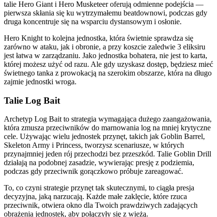
talie Hero Giant i Hero Musketeer oferują odmienne podejścia —
pierwsza skłania się ku wytrzymałemu beatdownowi, podczas gdy
druga koncentruje się na wsparciu dystansowym i osłonie.
Hero Knight to kolejna jednostka, która świetnie sprawdza się
zarówno w ataku, jak i obronie, a przy koszcie zaledwie 3 eliksiru
jest łatwa w zarządzaniu. Jako jednostka bohatera, nie jest to karta,
której możesz użyć od razu. Ale gdy uzyskasz dostęp, będziesz mieć
świetnego tanka z prowokacją na szerokim obszarze, która na długo
zajmie jednostki wroga.
Talie Log Bait
Archetyp Log Bait to strategia wymagająca dużego zaangażowania,
która zmusza przeciwników do marnowania log na mniej krytyczne
cele. Używając wielu jednostek przynęt, takich jak Goblin Barrel,
Skeleton Army i Princess, tworzysz scenariusze, w których
przynajmniej jeden rój przechodzi bez przeszkód. Talie Goblin Drill
działają na podobnej zasadzie, wywierając presję z podziemia,
podczas gdy przeciwnik gorączkowo próbuje zareagować.
To, co czyni strategie przynęt tak skutecznymi, to ciągła presja
decyzyjna, jaką narzucają. Każde małe zaklęcie, które rzuca
przeciwnik, otwiera okno dla Twoich prawdziwych zadających
obrażenia jednostek, aby połączyły się z wieżą.