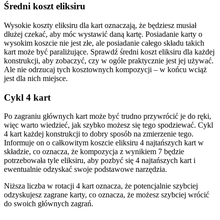
Średni koszt eliksiru
Wysokie koszty eliksiru dla kart oznaczają, że będziesz musiał
dłużej czekać, aby móc wystawić daną kartę. Posiadanie karty o
wysokim koszcie nie jest złe, ale posiadanie całego składu takich
kart może być paraliżujące. Sprawdź średni koszt eliksiru dla każdej
konstrukcji, aby zobaczyć, czy w ogóle praktycznie jest jej używać.
Ale nie odrzucaj tych kosztownych kompozycji – w końcu wciąż
jest dla nich miejsce.
Cykl 4 kart
Po zagraniu głównych kart może być trudno przywrócić je do ręki,
więc warto wiedzieć, jak szybko możesz się tego spodziewać. Cykl
4 kart każdej konstrukcji to dobry sposób na zmierzenie tego.
Informuje on o całkowitym koszcie eliksiru 4 najtańszych kart w
składzie, co oznacza, że kompozycja z wynikiem 7 będzie
potrzebowała tyle eliksiru, aby pozbyć się 4 najtańszych kart i
ewentualnie odzyskać swoje podstawowe narzędzia.
Niższa liczba w rotacji 4 kart oznacza, że potencjalnie szybciej
odzyskujesz zagrane karty, co oznacza, że możesz szybciej wrócić
do swoich głównych zagrań.