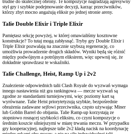
trudne do skutecznej obrony. Te kompozycje nagradzają agresywny
styl gry i szybkie podejmowanie decyzji, karząc przeciwników,
którzy zbyt mocno angażują eliksir po jednej stronie areny.
Talie Double Elixir i Triple Elixir
Pamiętasz sekcję powyżej, w której omawialiśmy kosztowne
konstrukcje? To tutaj mogą zabłysnąć. Tryby gry Double Elixir i
Triple Elixir pozwalają na znacznie szybszą regenerację, co
umożliwia prowadzenie drogich składów. Wyniki będą się różnić
między podwójnym a potrójnym eliksirem, więc upewnij się, że
dokładnie sprawdzasz te wskaźniki.
Talie Challenge, Heist, Ramp Up i 2v2
Znalezienie odpowiednich talii Clash Royale do wyzwań wymaga
innego nastawienia niż gra rankingowa — mecze wyzwań są
zgodne ze standardami turniejowymi, więc poziomy kart są
wyrównane. Talie Heist priorytetyzują szybkie, bezpośrednie
obrażenia zadawane sejfowi przeciwnika, często używając Miner
lub Goblin Barrel do obijania. Talie Ramp-up korzystają ze
stopniowo rosnącej szybkości eliksiru, co czyni kompozycje o
średnim koszcie silniejszymi w miarę trwania meczu. W przypadku
gry kooperacyjnej, najlepsze talie 2v2 kładą nacisk na koordynację
między rękami obu graczy, a nie na siłę indywidualnej talii.