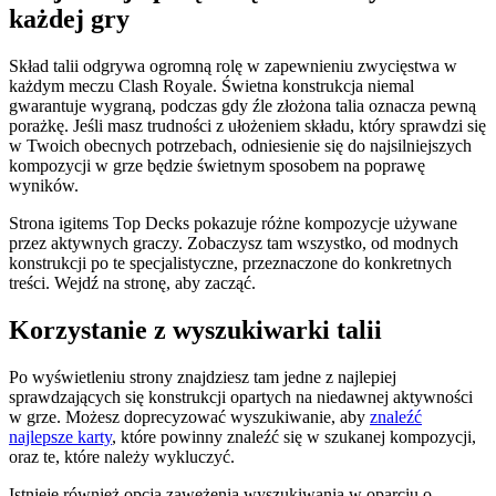
każdej gry
Skład talii odgrywa ogromną rolę w zapewnieniu zwycięstwa w
każdym meczu Clash Royale. Świetna konstrukcja niemal
gwarantuje wygraną, podczas gdy źle złożona talia oznacza pewną
porażkę. Jeśli masz trudności z ułożeniem składu, który sprawdzi się
w Twoich obecnych potrzebach, odniesienie się do najsilniejszych
kompozycji w grze będzie świetnym sposobem na poprawę
wyników.
Strona igitems Top Decks pokazuje różne kompozycje używane
przez aktywnych graczy. Zobaczysz tam wszystko, od modnych
konstrukcji po te specjalistyczne, przeznaczone do konkretnych
treści. Wejdź na stronę, aby zacząć.
Korzystanie z wyszukiwarki talii
Po wyświetleniu strony znajdziesz tam jedne z najlepiej
sprawdzających się konstrukcji opartych na niedawnej aktywności
w grze. Możesz doprecyzować wyszukiwanie, aby
znaleźć
najlepsze karty
, które powinny znaleźć się w szukanej kompozycji,
oraz te, które należy wykluczyć.
Istnieje również opcja zawężenia wyszukiwania w oparciu o