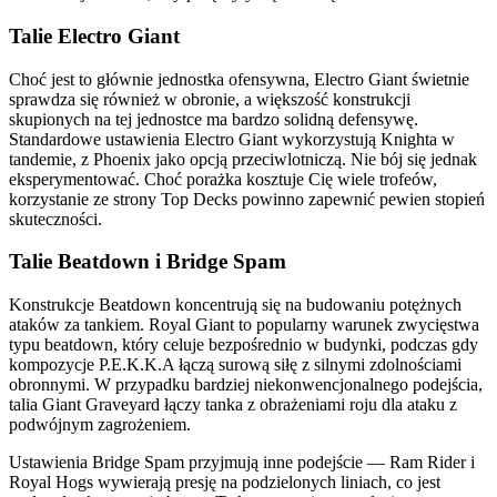
Talie Electro Giant
Choć jest to głównie jednostka ofensywna, Electro Giant świetnie
sprawdza się również w obronie, a większość konstrukcji
skupionych na tej jednostce ma bardzo solidną defensywę.
Standardowe ustawienia Electro Giant wykorzystują Knighta w
tandemie, z Phoenix jako opcją przeciwlotniczą. Nie bój się jednak
eksperymentować. Choć porażka kosztuje Cię wiele trofeów,
korzystanie ze strony Top Decks powinno zapewnić pewien stopień
skuteczności.
Talie Beatdown i Bridge Spam
Konstrukcje Beatdown koncentrują się na budowaniu potężnych
ataków za tankiem. Royal Giant to popularny warunek zwycięstwa
typu beatdown, który celuje bezpośrednio w budynki, podczas gdy
kompozycje P.E.K.K.A łączą surową siłę z silnymi zdolnościami
obronnymi. W przypadku bardziej niekonwencjonalnego podejścia,
talia Giant Graveyard łączy tanka z obrażeniami roju dla ataku z
podwójnym zagrożeniem.
Ustawienia Bridge Spam przyjmują inne podejście — Ram Rider i
Royal Hogs wywierają presję na podzielonych liniach, co jest