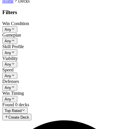
Home
Decks
Filters
Win Condition
Any
Gameplan
Any
Skill Profile
Any
Viability
Any
Speed
Any
Defenses
Any
Win Timing
Any
Found
0
decks
Top Rated
Create Deck