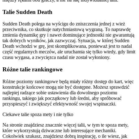
Talie Sudden Death
Sudden Death polega na wyścigu do zniszczenia jednej z wież
przeciwnika, co skutkuje natychmiastową wygraną. To naprawdę
zmienia dynamikę gry i nawet dominujące jednostki nie gwarantują
tak dobrych wyników, jak zazwyczaj. Sytuacja, w której Sudden
Death wchodzi w grę, jest skomplikowana, ponieważ jest to nadal
część regularnych meczów, ale uruchamia się tylko wtedy, gdy limit
czasu wygasa, a zwycięzca nadal nie został wyłoniony.
Różne talie rankingowe
Różne poziomy rankingowe będą miały różny dostęp do kart, więc
konstrukcje końcowe mogą nie być dostępne. Możesz sprawdzić
najlepiej radzące sobie ustawienia dla dowolnego poziomu
rankingu, takiego jak początkowy lub średni, aby spróbować
przyspieszyć i zwiększyć efektywność swojej wspinaczki.
Ciekawe talie spoza mety i nie tylko
Na stronie znajdziesz znacznie więcej talii, w tym te spoza mety,
które wykorzystują dziwaczne lub interesujące mechaniki.
Cokolwiek szukasz, znajdziesz dobrą inspirację, o ile wiesz, jak