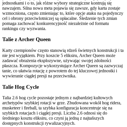
jednostkami i o to, jak różne wybory strategiczne kontrują się
nawzajem. Silna nowa meta pojawia się zawsze, gdy karta zostaje
wzmocniona, często zmieniając to, które opcje ataku na pojedynczy
cel i obrony przeciwlotniczej są opłacalne. Śledzenie tych zmian
pomaga zachować konkurencyjność niezależnie od formatu
rankingu czy wyzwania.
Talie z Archer Queen
Karty czempionów często stanowią rdzeń świetnych konstrukcji i ta
nie jest wyjątkiem. Przy koszcie 5 eliksiru, Archer Queen może
zadawać obrażenia eksplozywne, używając swojej zdolności
płaszcza. Kompozycje wykorzystujące Archer Queen są zazwyczaj
tanie, co ułatwia rotację z powrotem do tej kluczowej jednostki i
wywieranie ciągłej presji na przeciwnika.
Talie Hog Cycle
Talia 2.6 hog cycle pozostaje jednym z najbardziej kultowych
archetypów szybkiej rotacji w grze. Zbudowana wokół hog ridera,
musketeer i fireball, ta szybka konfiguracja koncentruje się na
szybkich rotacjach i ciągłej presji. Liczba 2.6 odnosi się do
średniego kosztu eliksiru, co czyni ją jedną z najtańszych
dostępnych konstrukcji rywalizacyjnych.