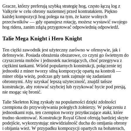
Gracze, którzy preferują szybką strategię hog, często łączą log z
Valkyrie w celu obrony naziemnej przed kontratakiem. Piękno
każdej kompozycji hog polega na tym, że karze wolnych
przeciwników — gdy opanujesz rotację, możesz wystawić swojego
hog ridera, zanim zdążą przygotować odpowiednią odpowiedź.
Talie Mega Knight i Hero Knight
Ten ciężki zawodnik jest użyteczny zarówno w ofensywie, jak i
defensywie. Posiada obrażenia obszarowe, co czyni go świetnym do
czyszczenia mobów i jednostek nacierających, choć przegrywa z
ciężkimi tankami. Wśród popularnych konstrukcji, połączenie tej
jednostki z miner tworzy silną kompozycję opartą na kontroli —
miner obija wieżę, podczas gdy tank zajmuje się zadaniami
obronnymi. Aby uzyskać lepszą użyteczność, znajdź tańsze
konstrukcje, aby rotować szybciej lub ryzykować bycie pod presją,
nie mogąc się bronić.
Talie Skeleton King zyskały na popularności dzięki zdolności
czempiona do przywoływania poległych żołnierzy. W połączeniu z
jednostkami roju, ten czempion tworzy przytłaczające ataki, które
trudno skontrować. Konstrukcje Royal Ghost oferują bardziej skryte
podejście, wykorzystując niewidzialność ducha do omijania obrony
i obijania wież. W przypadku kompozycji opartych na bohaterach,