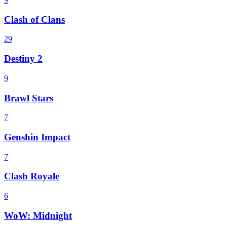
Clash of Clans
29
Destiny 2
9
Brawl Stars
7
Genshin Impact
7
Clash Royale
6
WoW: Midnight