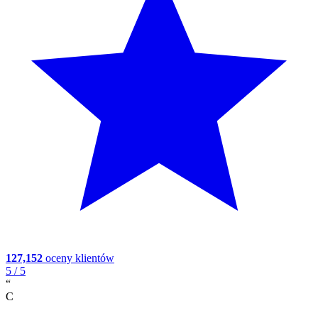
127,152
oceny klientów
5
/ 5
“
C