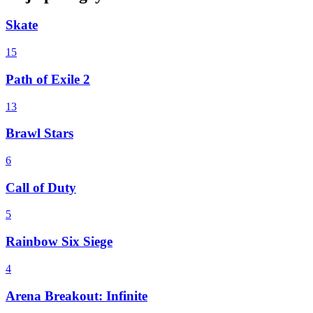
Skate
15
Path of Exile 2
13
Brawl Stars
6
Call of Duty
5
Rainbow Six Siege
4
Arena Breakout: Infinite