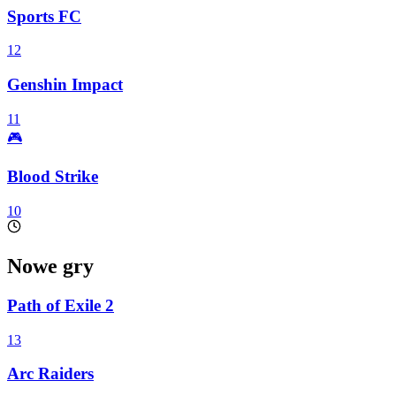
Sports FC
12
Genshin Impact
11
🎮
Blood Strike
10
Nowe gry
Path of Exile 2
13
Arc Raiders