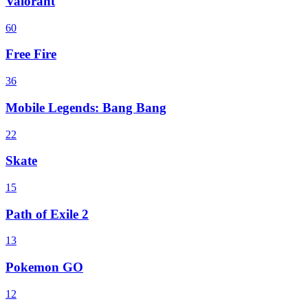
Valorant
60
Free Fire
36
Mobile Legends: Bang Bang
22
Skate
15
Path of Exile 2
13
Pokemon GO
12