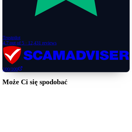
Trustpilot
4.7
out of 5 ·
12,431
reviews
100
/100
Może Ci się spodobać