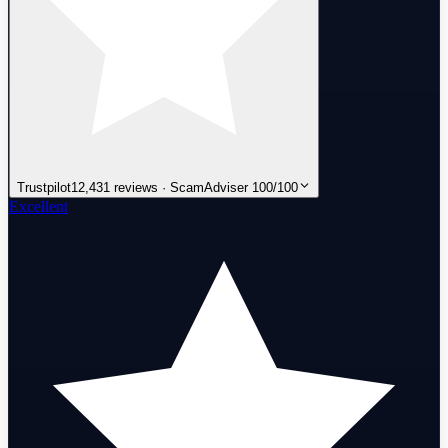
Trustpilot
12,431 reviews · ScamAdviser 100/100
Excellent