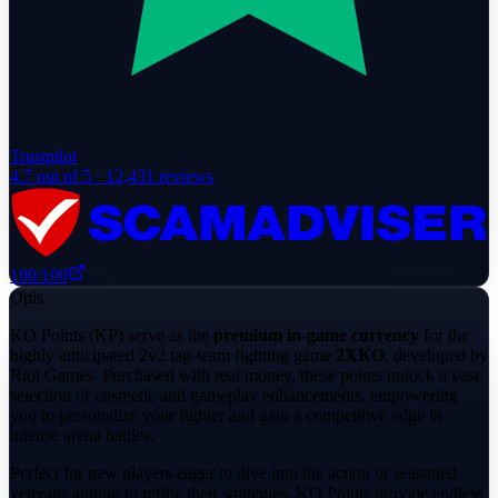
Trustpilot
4.7
out of 5 ·
12,431
reviews
100
/100
Opis
KO Points (KP) serve as the
premium in-game currency
for the
highly anticipated 2v2 tag-team fighting game
2XKO
, developed by
Riot Games. Purchased with real money, these points unlock a vast
selection of cosmetic and gameplay enhancements, empowering
you to personalize your fighter and gain a competitive edge in
intense arena battles.
Perfect for new players eager to dive into the action or seasoned
veterans aiming to refine their strategies, KO Points provide endless