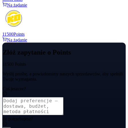
Na żądanie
11500
Points
Na żądanie
Złóż zapytanie o Points
11500 Points
Wyślij prośbę, a powiadomimy naszych sprzedawców, aby spełnili
Twoje wymagania.
Coś jeszcze?
Ile potrzebujesz?