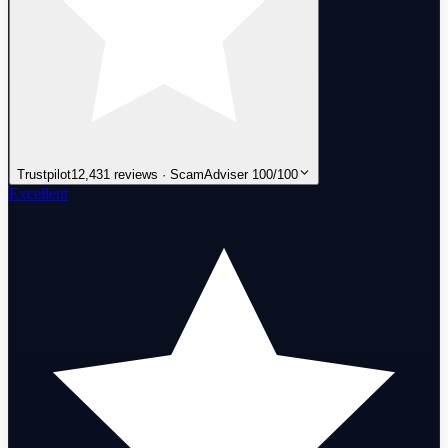
Trustpilot
12,431 reviews · ScamAdviser 100/100
Excellent