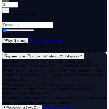
Twoja docelowa cena
PLN
0
500
Zacznij sprzedawać
Wyślij prośbę
Jak to działa
·
Zostaniesz poproszony o zalogowanie się, aby wysłać prośbę.
™
igitems Shield
Escrow · full refund · 24/7 disputes
Płatność w depozycie (escrow)
Twoja płatność pozostaje w
igitems i zostaje przekazana dopiero po potwierdzeniu dostawy.
100% gwarancja zwrotu pieniędzy
Jeśli Twoje zamówienie nie
zostanie dostarczone lub jest niezgodne z opisem, otrzymasz pełny
zwrot pieniędzy.
Rozstrzyganie sporów 24/7
Jeśli nie możesz dojść do
porozumienia ze sprzedawcą, nasz zespół wkroczy do akcji i
podejmie sprawiedliwą decyzję.
Płatności z certyfikatem PCI DSS
Płatności kartą są przetwarzane
przez bramki z szyfrowaniem klasy bankowej.
Dowiedz się więcej
Wsparcie na żywo 24/7