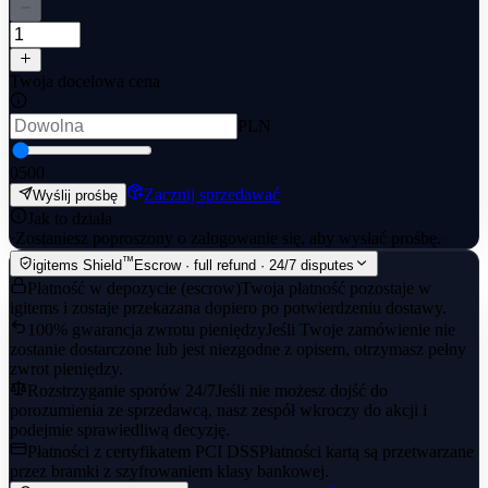
Twoja docelowa cena
PLN
0
500
Zacznij sprzedawać
Wyślij prośbę
Jak to działa
·
Zostaniesz poproszony o zalogowanie się, aby wysłać prośbę.
™
igitems Shield
Escrow · full refund · 24/7 disputes
Płatność w depozycie (escrow)
Twoja płatność pozostaje w
igitems i zostaje przekazana dopiero po potwierdzeniu dostawy.
100% gwarancja zwrotu pieniędzy
Jeśli Twoje zamówienie nie
zostanie dostarczone lub jest niezgodne z opisem, otrzymasz pełny
zwrot pieniędzy.
Rozstrzyganie sporów 24/7
Jeśli nie możesz dojść do
porozumienia ze sprzedawcą, nasz zespół wkroczy do akcji i
podejmie sprawiedliwą decyzję.
Płatności z certyfikatem PCI DSS
Płatności kartą są przetwarzane
przez bramki z szyfrowaniem klasy bankowej.