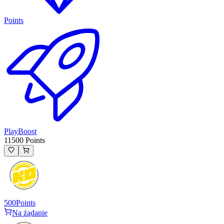
Points
PlayBoost
11500 Points
500
Points
Na żądanie