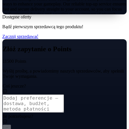
ways to enhance your gameplay. Our reliable top-up service ensures
fast and secure delivery straight to your account, so you can focus
on dominating the ring and savoring the excitement of triumph.
Dostępne oferty
Bądź pierwszym sprzedawcą tego produktu!
Zacznij sprzedawać
Złóż zapytanie o Points
11500 Points
Wyślij prośbę, a powiadomimy naszych sprzedawców, aby spełnili
Twoje wymagania.
Coś jeszcze?
Ile potrzebujesz?