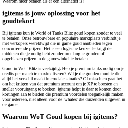
Waarom meer betalen als er een alternatief is?
igitems is jouw oplossing voor het
goudtekort
Bij igitems kun je World of Tanks Blitz goud kopen zonder te veel
te betalen. Onze betrouwbare en populaire marktplaats verbindt je
met verkopers wereldwijd die in-game goud aanbieden tegen
concurrerende prijzen. Het is een logische keuze. Je krijgt de
middelen die je nodig hebt zonder urenlang te grinden of
opgeblazen prijzen in de gamewinkel te betalen.
Goud in WoT Blitz is veelzijdig: Heb je premium tanks nodig om je
credits per match te maximaliseren? Wil je die gouden munitie die
altijd het verschil maakt in cruciale situaties? Of misschien gaat het
om het krijgen van dat premium account om je XP te boosten en
sneller vooruitgang te boeken. igitems helpt je daar te komen door
kortingen aan te bieden die premium voordelen toegankelijk maken
voor iedereen, niet alleen voor de 'whales' die duizenden uitgeven in
de game.
Waarom WoT Goud kopen bij igitems?