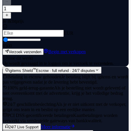
Je richtprijs
EUR
0
500
Begin met verkopen
Verzoek verzenden
Hoe dit werkt
·
Je wordt gevraagd in te loggen om je verzoek te verzenden.
™
igitems Shield
Escrow · full refund · 24/7 disputes
Betaling in escrow gehouden
Je betaling blijft bij igitems en wordt
pas vrijgegeven nadat je de levering hebt bevestigd.
100% geld-terug-garantie
Als je bestelling niet wordt geleverd of
niet overeenkomt met de advertentie, krijg je het volledige bedrag
terug.
24/7 geschillenbeslechting
Als je er niet uitkomt met de verkoper,
grijpt ons team in en beslist op een eerlijke manier.
PCI DSS-gecertificeerde betalingen
Kaartbetalingen worden
verwerkt via versleutelde gateways van bankkwaliteit.
Meer informatie
24/7 Live Support