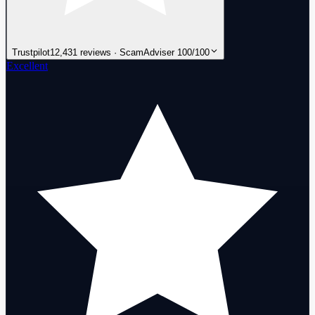
Trustpilot
12,431 reviews · ScamAdviser 100/100
Excellent