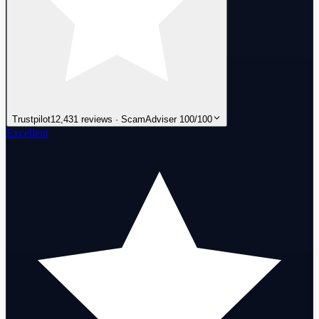
Trustpilot
12,431 reviews · ScamAdviser 100/100
Excellent