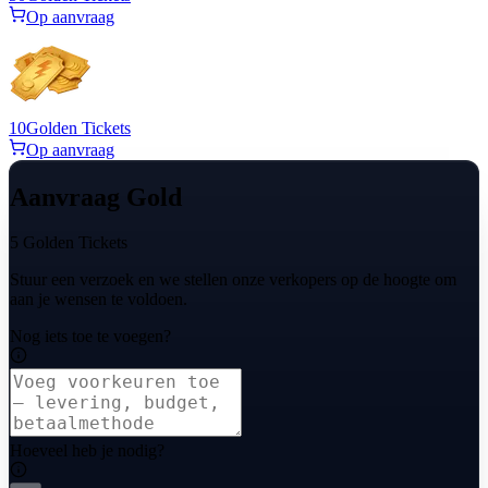
Op aanvraag
10
Golden Tickets
Op aanvraag
Aanvraag Gold
5 Golden Tickets
Stuur een verzoek en we stellen onze verkopers op de hoogte om
aan je wensen te voldoen.
Nog iets toe te voegen?
Hoeveel heb je nodig?