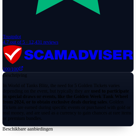
Trustpilot
4.7
out of 5 ·
12,431
reviews
100
/100
Beschrijving
In World of Tanks Blitz, the need for 5 Golden Tickets varies
depending on the event, but typically they are
used to participate
in special draws or events, like the Golden Week Tank Wheel
from 2024, or to obtain exclusive deals during sales
. Golden
Tickets are earned during specific events or purchased with gold or
real money, and are used as a currency to gain chances at rare items
or premium bundles.
Beschikbare aanbiedingen