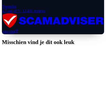
Trustpilot
4.7
out of 5 ·
12,431
reviews
100
/100
Misschien vind je dit ook leuk