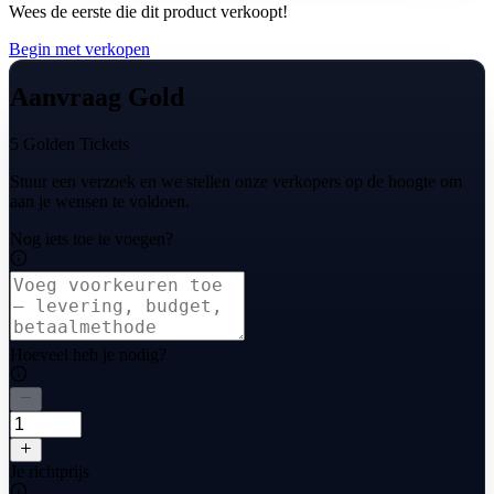
Wees de eerste die dit product verkoopt!
Begin met verkopen
Aanvraag Gold
5 Golden Tickets
Stuur een verzoek en we stellen onze verkopers op de hoogte om
aan je wensen te voldoen.
Nog iets toe te voegen?
Hoeveel heb je nodig?
Je richtprijs