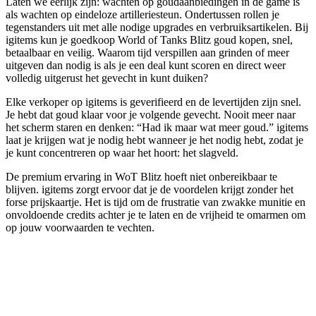
Laten we eerlijk zijn: wachten op goudaanbiedingen in de game is
als wachten op eindeloze artilleriesteun. Ondertussen rollen je
tegenstanders uit met alle nodige upgrades en verbruiksartikelen. Bij
igitems kun je goedkoop World of Tanks Blitz goud kopen, snel,
betaalbaar en veilig. Waarom tijd verspillen aan grinden of meer
uitgeven dan nodig is als je een deal kunt scoren en direct weer
volledig uitgerust het gevecht in kunt duiken?
Elke verkoper op igitems is geverifieerd en de levertijden zijn snel.
Je hebt dat goud klaar voor je volgende gevecht. Nooit meer naar
het scherm staren en denken: “Had ik maar wat meer goud.” igitems
laat je krijgen wat je nodig hebt wanneer je het nodig hebt, zodat je
je kunt concentreren op waar het hoort: het slagveld.
De premium ervaring in WoT Blitz hoeft niet onbereikbaar te
blijven. igitems zorgt ervoor dat je de voordelen krijgt zonder het
forse prijskaartje. Het is tijd om de frustratie van zwakke munitie en
onvoldoende credits achter je te laten en de vrijheid te omarmen om
op jouw voorwaarden te vechten.