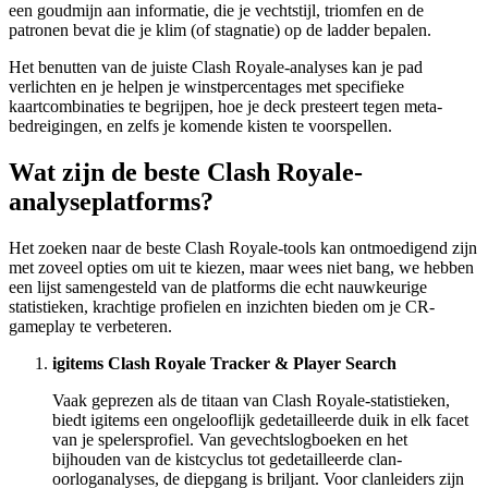
een goudmijn aan informatie, die je vechtstijl, triomfen en de
patronen bevat die je klim (of stagnatie) op de ladder bepalen.
Het benutten van de juiste Clash Royale-analyses kan je pad
verlichten en je helpen je winstpercentages met specifieke
kaartcombinaties te begrijpen, hoe je deck presteert tegen meta-
bedreigingen, en zelfs je komende kisten te voorspellen.
Wat zijn de beste Clash Royale-
analyseplatforms?
Het zoeken naar de beste Clash Royale-tools kan ontmoedigend zijn
met zoveel opties om uit te kiezen, maar wees niet bang, we hebben
een lijst samengesteld van de platforms die echt nauwkeurige
statistieken, krachtige profielen en inzichten bieden om je CR-
gameplay te verbeteren.
igitems Clash Royale Tracker & Player Search
Vaak geprezen als de titaan van Clash Royale-statistieken,
biedt igitems een ongelooflijk gedetailleerde duik in elk facet
van je spelersprofiel. Van gevechtslogboeken en het
bijhouden van de kistcyclus tot gedetailleerde clan-
oorloganalyses, de diepgang is briljant. Voor clanleiders zijn