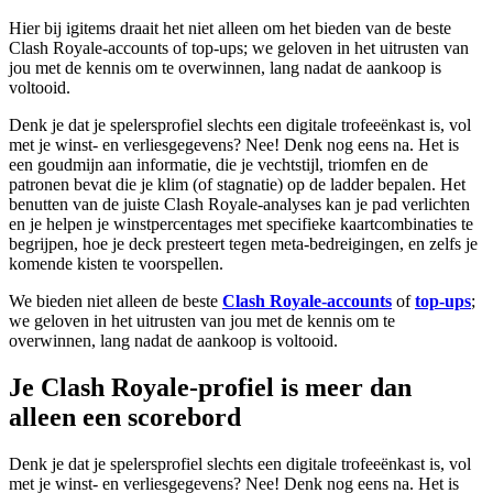
Hier bij igitems draait het niet alleen om het bieden van de beste
Clash Royale-accounts of top-ups; we geloven in het uitrusten van
jou met de kennis om te overwinnen, lang nadat de aankoop is
voltooid.
Denk je dat je spelersprofiel slechts een digitale trofeeënkast is, vol
met je winst- en verliesgegevens? Nee! Denk nog eens na. Het is
een goudmijn aan informatie, die je vechtstijl, triomfen en de
patronen bevat die je klim (of stagnatie) op de ladder bepalen. Het
benutten van de juiste Clash Royale-analyses kan je pad verlichten
en je helpen je winstpercentages met specifieke kaartcombinaties te
begrijpen, hoe je deck presteert tegen meta-bedreigingen, en zelfs je
komende kisten te voorspellen.
We bieden niet alleen de beste
Clash Royale-accounts
of
top-ups
;
we geloven in het uitrusten van jou met de kennis om te
overwinnen, lang nadat de aankoop is voltooid.
Je Clash Royale-profiel is meer dan
alleen een scorebord
Denk je dat je spelersprofiel slechts een digitale trofeeënkast is, vol
met je winst- en verliesgegevens? Nee! Denk nog eens na. Het is