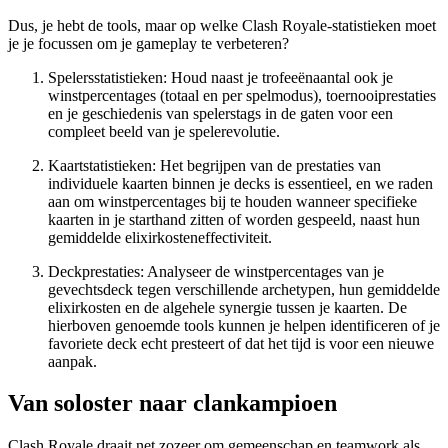
Dus, je hebt de tools, maar op welke Clash Royale-statistieken moet
je je focussen om je gameplay te verbeteren?
Spelersstatistieken: Houd naast je trofeeënaantal ook je
winstpercentages (totaal en per spelmodus), toernooiprestaties
en je geschiedenis van spelerstags in de gaten voor een
compleet beeld van je spelerevolutie.
Kaartstatistieken: Het begrijpen van de prestaties van
individuele kaarten binnen je decks is essentieel, en we raden
aan om winstpercentages bij te houden wanneer specifieke
kaarten in je starthand zitten of worden gespeeld, naast hun
gemiddelde elixirkosteneffectiviteit.
Deckprestaties: Analyseer de winstpercentages van je
gevechtsdeck tegen verschillende archetypen, hun gemiddelde
elixirkosten en de algehele synergie tussen je kaarten. De
hierboven genoemde tools kunnen je helpen identificeren of je
favoriete deck echt presteert of dat het tijd is voor een nieuwe
aanpak.
Van soloster naar clankampioen
Clash Royale draait net zozeer om gemeenschap en teamwork als