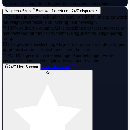
·
Je wordt gevraagd in te loggen om je verzoek te verzenden.
™
igitems Shield
Escrow · full refund · 24/7 disputes
Betaling in escrow gehouden
Je betaling blijft bij igitems en wordt
pas vrijgegeven nadat je de levering hebt bevestigd.
100% geld-terug-garantie
Als je bestelling niet wordt geleverd of
niet overeenkomt met de advertentie, krijg je het volledige bedrag
terug.
24/7 geschillenbeslechting
Als je er niet uitkomt met de verkoper,
grijpt ons team in en beslist op een eerlijke manier.
PCI DSS-gecertificeerde betalingen
Kaartbetalingen worden
verwerkt via versleutelde gateways van bankkwaliteit.
Meer informatie
24/7 Live Support