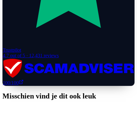
Trustpilot
4.7
out of 5 ·
12,431
reviews
100
/100
Misschien vind je dit ook leuk