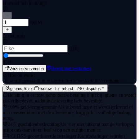
Hoeveel heb je nodig?
×00 M
Je richtprijs
EUR
0
500
Begin met verkopen
Verzoek verzenden
Hoe dit werkt
·
Je wordt gevraagd in te loggen om je verzoek te verzenden.
™
igitems Shield
Escrow · full refund · 24/7 disputes
Betaling in escrow gehouden
Je betaling blijft bij igitems en wordt
pas vrijgegeven nadat je de levering hebt bevestigd.
100% geld-terug-garantie
Als je bestelling niet wordt geleverd of
niet overeenkomt met de advertentie, krijg je het volledige bedrag
terug.
24/7 geschillenbeslechting
Als je er niet uitkomt met de verkoper,
grijpt ons team in en beslist op een eerlijke manier.
PCI DSS-gecertificeerde betalingen
Kaartbetalingen worden