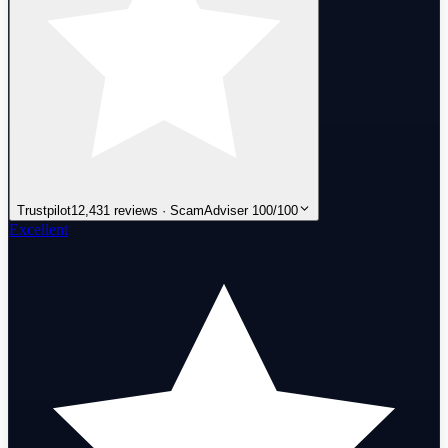
Trustpilot
12,431 reviews · ScamAdviser 100/100
Excellent