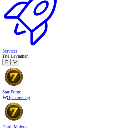
Services
The Leviathan
Star Forge
Op aanvraag
Darth Malgus