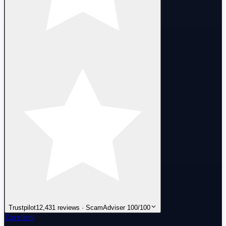
Trustpilot
12,431 reviews · ScamAdviser 100/100
Excellent