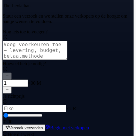
The Leviathan
Stuur een verzoek en we stellen onze verkopers op de hoogte om
aan je wensen te voldoen.
Nog iets toe te voegen?
Hoeveel heb je nodig?
×00 M
Je richtprijs
EUR
0
500
Begin met verkopen
Verzoek verzenden
Hoe dit werkt