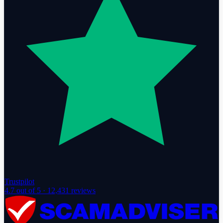
Trustpilot
4.7
out of 5 ·
12,431
reviews