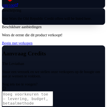
100
/100
Beschrijving
Star Wars the Old Republic Credit offers will be listed here.
Beschikbare aanbiedingen
Wees de eerste die dit product verkoopt!
Begin met verkopen
Aanvraag Credits
The Leviathan
Stuur een verzoek en we stellen onze verkopers op de hoogte om
aan je wensen te voldoen.
Nog iets toe te voegen?