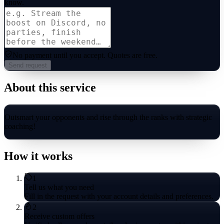
know.
No payment until you accept.
Quotes are free.
Send request
About this service
Outsmart your opponents and rise through the ranks with strategic
coaching!
How it works
1
Tell us what you need
Fill in the request with your account details and preferences.
2
Receive custom offers