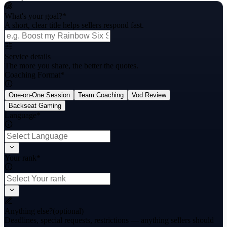
What's your goal?
*
A short, clear title helps sellers respond fast.
Service details
The more you share, the better the quotes.
Coaching Format
*
One-on-One Session
Team Coaching
Vod Review
Backseat Gaming
Language
*
Your rank
*
Anything else?
(optional)
Deadlines, special requests, restrictions — anything sellers should