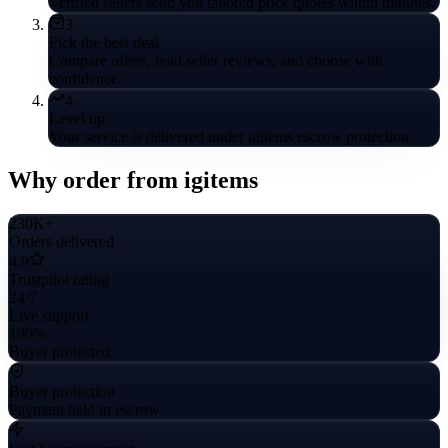
Verified sellers send you tailored price quotes within minutes.
3
Pick the best deal
Compare offers, read seller reviews, and choose with
confidence.
4
Level up
Your service is delivered under igitems escrow protection.
Why order from igitems
230K+
Orders delivered
4.9
Trustpilot rating
24/7
Live support
100%
Buyer protected
Buyer protection
Payment held in escrow