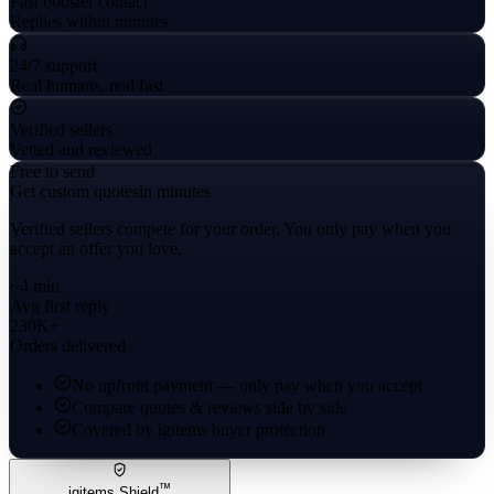
Fast booster contact
Replies within minutes
24/7 support
Real humans, real fast
Verified sellers
Vetted and reviewed
Free to send
Get custom quotes
in minutes
Verified sellers compete for your order. You only pay when you
accept an offer you love.
~4 min
Avg first reply
230K+
Orders delivered
No upfront payment — only pay when you accept
Compare quotes & reviews side by side
Covered by igitems buyer protection
™
igitems Shield