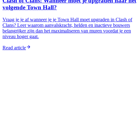
Clash of Clans: Wanneer moet je upgraden naar het
volgende Town Hall?
Vraag je je af wanneer je je Town Hall moet upgraden in Clash of
Clans? Leer waarom aanvalskracht, helden en inactieve bouwers
belangrijker zijn dan het maximaliseren van muren voordat je een
niveau hoger gaat.
Read article