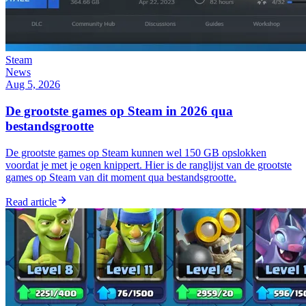
Steam
News
Aug 5, 2026
De grootste games op Steam in 2026 qua
bestandsgrootte
De grootste games op Steam kunnen wel 150 GB opslokken
voordat je met je ogen knippert. Hier is de ranglijst van de grootste
games op Steam van dit moment qua bestandsgrootte.
Read article