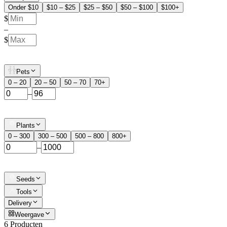
Onder $10
$10 – $25
$25 – $50
$50 – $100
$100+
$
–
$
Pets
0 – 20
20 – 50
50 – 70
70+
–
Plants
0 – 300
300 – 500
500 – 800
800+
–
Seeds
Tools
Delivery
Weergave
6 Producten