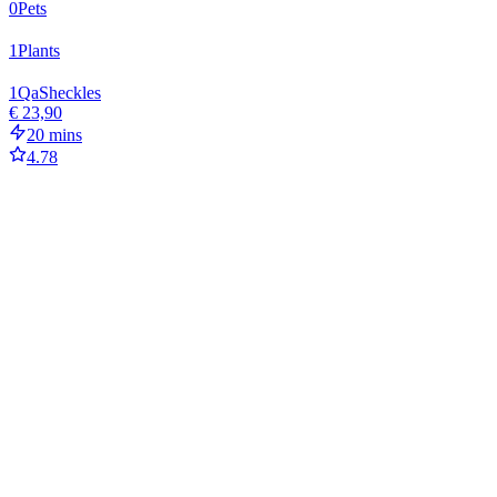
0
Pets
1
Plants
1
Qa
Sheckles
€ 23,90
20 mins
4.78