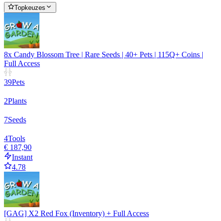
Topkeuzes
8x Candy Blossom Tree | Rare Seeds | 40+ Pets | 115Q+ Coins |
Full Access
39
Pets
2
Plants
7
Seeds
4
Tools
€ 187,90
Instant
4.78
[GAG] X2 Red Fox (Inventory) + Full Access