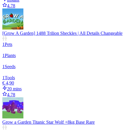
4.78
[Grow A Garden] 1488 Trilion Sheckles | All Details Changeable
1
Pets
1
Plants
1
Seeds
1
Tools
€ 4,90
20 mins
4.78
Grow a Garden Titanic Star Wolf +8kg Base Rare