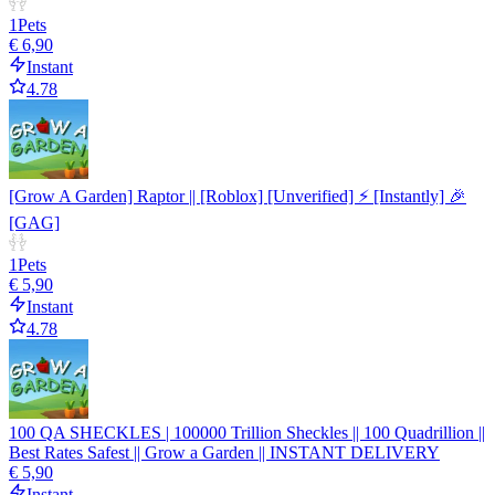
1
Pets
€ 6,90
Instant
4.78
[Grow A Garden] Raptor || [Roblox] [Unverified] ⚡ [Instantly] 🎉
[GAG]
1
Pets
€ 5,90
Instant
4.78
100 QA SHECKLES | 100000 Trillion Sheckles || 100 Quadrillion ||
Best Rates Safest || Grow a Garden || INSTANT DELIVERY
€ 5,90
Instant