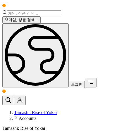
게임, 상품 검색...
로그인
Tamashi: Rise of Yokai
Accounts
Tamashi: Rise of Yokai