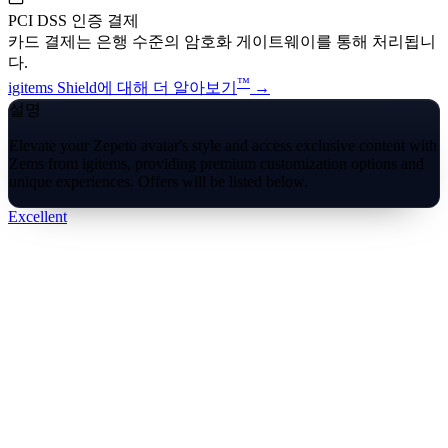
PCI DSS 인증 결제
카드 결제는 은행 수준의 암호화 게이트웨이를 통해 처리됩니
다.
™
igitems Shield에 대해 더 알아보기
→
설명
Elevate your Zepeto avatar's style and access exclusive content with
Zems from igitems, providing premium customization options and
unique experiences. Offers will be listed below.
Excellent