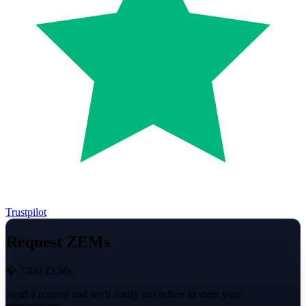
Trustpilot
Request ZEMs
💎 7200 ZEMs
Send a request and we'll notify our sellers to meet your