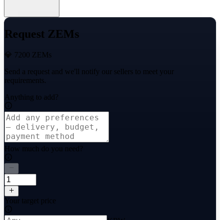
Request ZEMs
💎 7200 ZEMs
Send a request and we'll notify our sellers to meet your
requirements.
Anything to add?
How much do you need?
Your target price