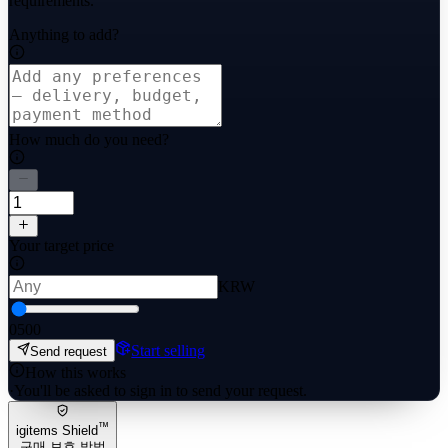
requirements.
Anything to add?
How much do you need?
Your target price
KRW
0
500
Start selling
Send request
How this works
·
You'll be asked to sign in to send your request.
™
igitems Shield
구매 보호 방법