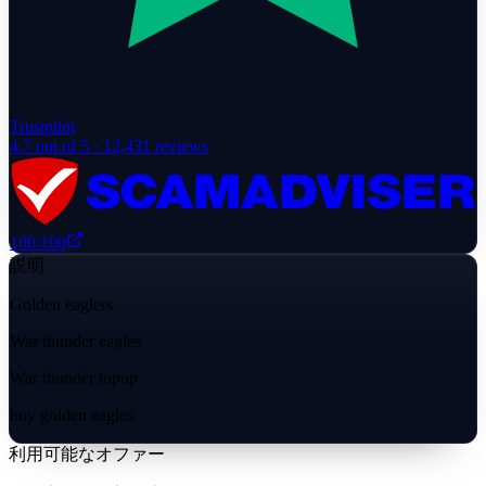
Trustpilot
4.7
out of 5 ·
12,431
reviews
100
/100
説明
Golden eaglers
War thunder eagles
War thunder topup
buy golden eagles
利用可能なオファー