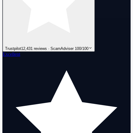
Trustpilot
12,431 reviews · ScamAdviser 100/100
Excellent