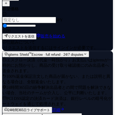
希望価格
JPY
0
500
販売を始める
リクエストを送信
仕組みについて
·
リクエストを送信するにはサインインが必要です。
™
igitems Shield
Escrow · full refund · 24/7 disputes
エスクロー決済（代金一時預かり）
お支払いはigitemsが一
時的にお預かりし、商品の受け取り確認後にのみ出品者へ
送金されます。
100%返金保証
注文した商品が届かない、または説明と異
なる場合は、全額返金いたします。
24時間365日の紛争解決
出品者との間で問題を解決できな
い場合、当社のチームが介入し、公平に判断いたします。
PCI DSS認定の決済
カード決済は、銀行レベルの暗号化ゲ
ートウェイを通じて処理されます。
詳細
24時間365日ライブサポート