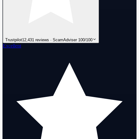
Trustpilot
12,431 reviews · ScamAdviser 100/100
Excellent