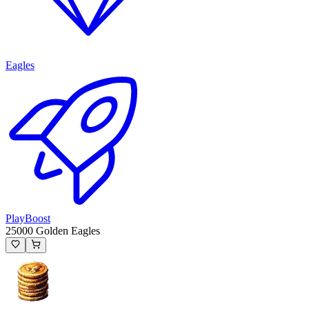
Eagles
PlayBoost
25000 Golden Eagles