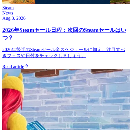
Steam
News
Aug 3, 2026
2026年Steamセール日程：次回のSteamセールはい
つ？
2026年後半のSteamセール全スケジュールに加え、注目すべ
きフェスや日付をチェックしましょう。
Read article