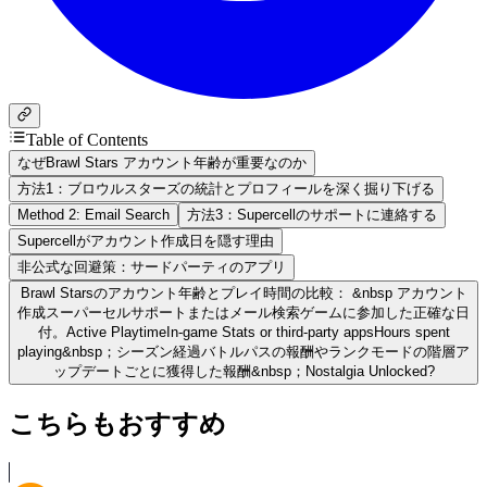
Table of Contents
なぜBrawl Stars アカウント年齢が重要なのか
方法1：ブロウルスターズの統計とプロフィールを深く掘り下げる
Method 2: Email Search
方法3：Supercellのサポートに連絡する
Supercellがアカウント作成日を隠す理由
非公式な回避策：サードパーティのアプリ
Brawl Starsのアカウント年齢とプレイ時間の比較： &nbsp アカウント
作成スーパーセルサポートまたはメール検索ゲームに参加した正確な日
付。Active PlaytimeIn-game Stats or third-party appsHours spent
playing&nbsp；シーズン経過バトルパスの報酬やランクモードの階層ア
ップデートごとに獲得した報酬&nbsp；Nostalgia Unlocked?
こちらもおすすめ