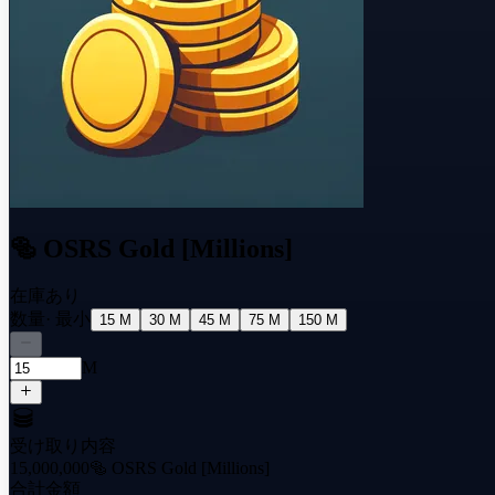
🥯 OSRS Gold [Millions]
在庫あり
数量
· 最小
15 M
30 M
45 M
75 M
150 M
M
受け取り内容
15,000,000
🥯 OSRS Gold [Millions]
合計金額