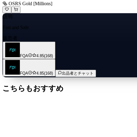
🥯 OSRS Gold [Millions]
説明
Fast and Safe
販売者
FQA
4.85
(168)
FQA
4.85
(168)
出品者とチャット
こちらもおすすめ