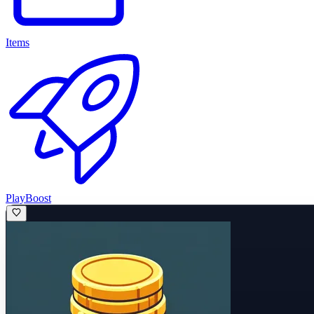
Items
PlayBoost