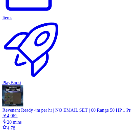
Items
PlayBoost
Revenant Ready 4m per hr | NO EMAIL SET | 60 Range 50 HP 1 Pr
￥4,062
20 mins
4.78