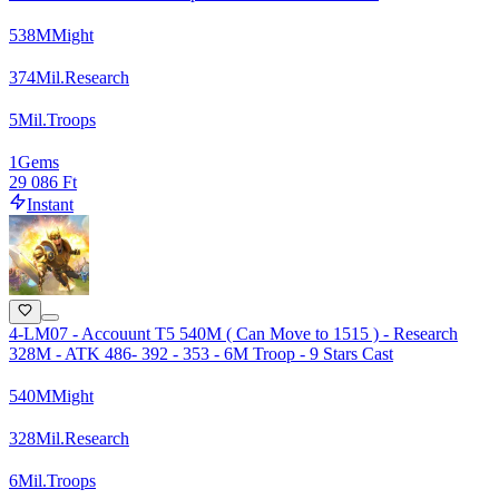
538
M
Might
374
Mil.
Research
5
Mil.
Troops
1
Gems
29 086 Ft
Instant
4-LM07 - Accouunt T5 540M ( Can Move to 1515 ) - Research
328M - ATK 486- 392 - 353 - 6M Troop - 9 Stars Cast
540
M
Might
328
Mil.
Research
6
Mil.
Troops