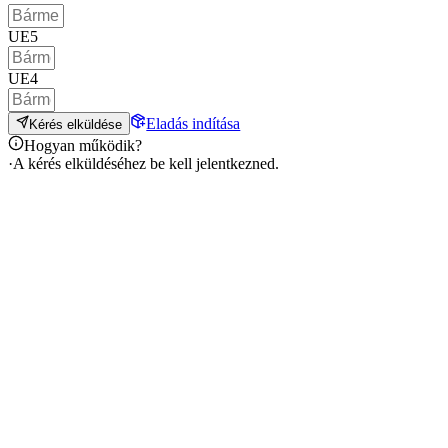
UE5
UE4
Eladás indítása
Kérés elküldése
Hogyan működik?
·
A kérés elküldéséhez be kell jelentkezned.