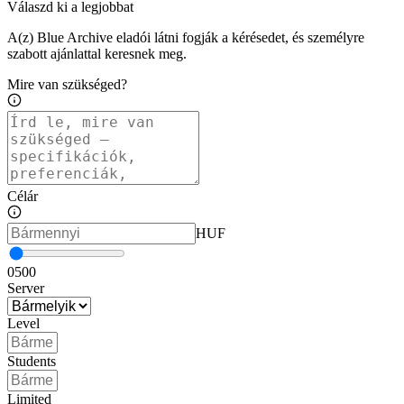
Válaszd ki a legjobbat
A(z) Blue Archive eladói látni fogják a kérésedet, és személyre
szabott ajánlattal keresnek meg.
Mire van szükséged?
Célár
HUF
0
500
Server
Level
Students
Limited