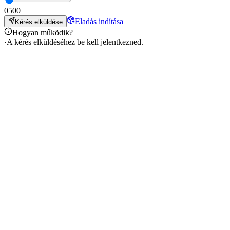
0
500
Eladás indítása
Kérés elküldése
Hogyan működik?
·
A kérés elküldéséhez be kell jelentkezned.