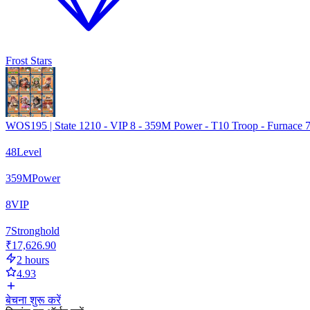
Frost Stars
WOS195 | State 1210 - VIP 8 - 359M Power - T10 Troop - Furnace 7
48
Level
359
M
Power
8
VIP
7
Stronghold
₹17,626.90
2 hours
4.93
बेचना शुरू करें