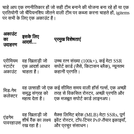
चाहे आप एक रणनीतिकार हों जो सही टीम बनाने की योजना बना रहे हों या एक
प्रतियोगी जो चैंपियनशिप जीतने वाली टीम पर कब्जा करना चाहते हों, igitems
पर सभी के लिए एक अकाउंट है।
अकाउंट
इसके लिए
का
प्रमुख विशेषताएं
आदर्श…
उदाहरण
प्रीमियम
वह खिलाड़ी जो
उच्च रत्न संख्या (100k+), कई मेटा SSR
स्टार्टर
एक आदर्श आधार
सपोर्ट कार्ड (जैसे, किटासन ब्लैक), न्यूनतम
अकाउंट
चाहता है।
कहानी प्रगति।
वह उत्साही जो एक
कई सीमित समय वाली हॉर्स गर्ल्स, एक अच्छी
मिड-गेम
समृद्ध संग्रह को
तरह से विकसित रोस्टर, अच्छी प्रगति और
कलेक्टर
महत्व देता है।
एक मजबूत सपोर्ट कार्ड लाइनअप।
वह खिलाड़ी जो
मैक्स लिमिट ब्रेक (MLB) मेटा SSRs, पूर्ण
एंडगेम
शीर्ष रैंक का लक्ष्य
इवेंट रोस्टर, टॉप-टियर PvP-तैयार इकाइयाँ,
पावरहाउस
रख रहा है।
और प्रचुर संसाधन।