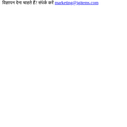
विज्ञापन देना चाहते हैं? संपर्क करें
marketing@igitems.com