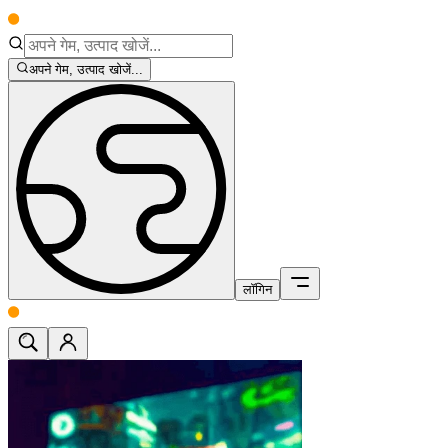
अपने गेम, उत्पाद खोजें...
लॉगिन