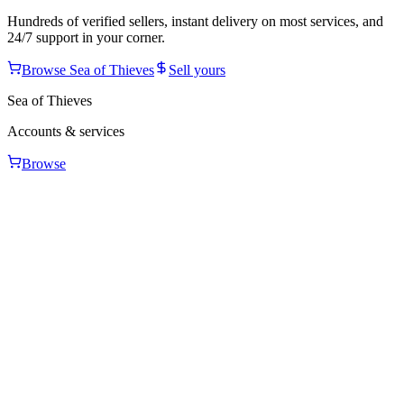
Hundreds of verified sellers, instant delivery on most services, and
24/7 support in your corner.
Browse
Sea of Thieves
Sell yours
Sea of Thieves
Accounts & services
Browse