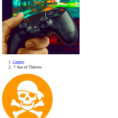
Games
Sea of Thieves