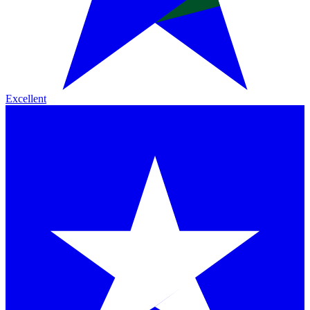
Excellent