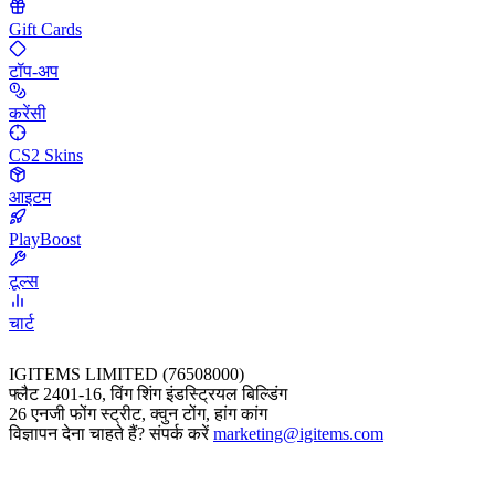
Gift Cards
टॉप-अप
करेंसी
CS2 Skins
आइटम
PlayBoost
टूल्स
चार्ट
IGITEMS LIMITED (76508000)
फ्लैट 2401-16, विंग शिंग इंडस्ट्रियल बिल्डिंग
26 एनजी फोंग स्ट्रीट, क्वुन टोंग, हांग कांग
विज्ञापन देना चाहते हैं? संपर्क करें
marketing@igitems.com