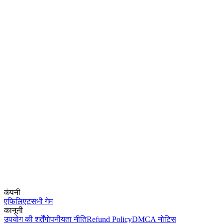
कंपनी
एफिलिएट
सभी गेम
कानूनी
उपयोग की शर्तें
गोपनीयता नीति
Refund Policy
DMCA नोटिस