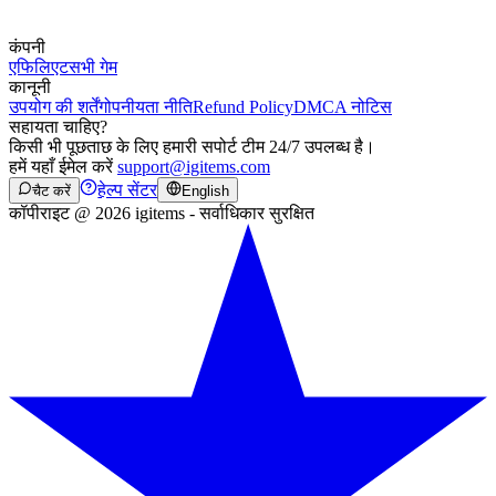
कंपनी
एफिलिएट
सभी गेम
कानूनी
उपयोग की शर्तें
गोपनीयता नीति
Refund Policy
DMCA नोटिस
सहायता चाहिए?
किसी भी पूछताछ के लिए हमारी सपोर्ट टीम 24/7 उपलब्ध है।
हमें यहाँ ईमेल करें
support@igitems.com
हेल्प सेंटर
चैट करें
English
कॉपीराइट @ 2026 igitems - सर्वाधिकार सुरक्षित