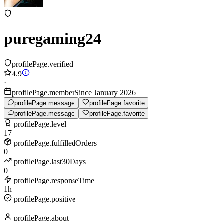
puregaming24
profilePage.verified
4.9
·
profilePage.memberSince January 2026
profilePage.message
profilePage.favorite
profilePage.message
profilePage.favorite
profilePage.level
17
profilePage.fulfilledOrders
0
profilePage.last30Days
0
profilePage.responseTime
1h
profilePage.positive
—
profilePage.about