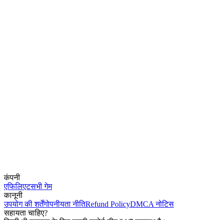
कंपनी
एफिलिएट
सभी गेम
कानूनी
उपयोग की शर्तें
गोपनीयता नीति
Refund Policy
DMCA नोटिस
सहायता चाहिए?