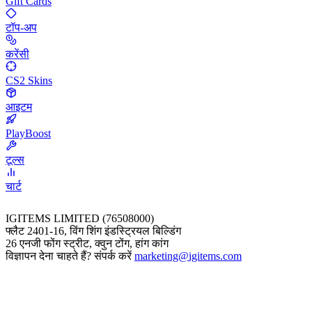
Gift Cards
टॉप-अप
करेंसी
CS2 Skins
आइटम
PlayBoost
टूल्स
चार्ट
IGITEMS LIMITED (76508000)
फ्लैट 2401-16, विंग शिंग इंडस्ट्रियल बिल्डिंग
26 एनजी फोंग स्ट्रीट, क्वुन टोंग, हांग कांग
विज्ञापन देना चाहते हैं? संपर्क करें
marketing@igitems.com