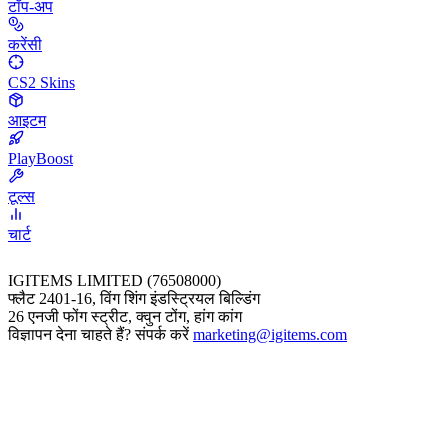
टॉप-अप
करेंसी
CS2 Skins
आइटम
PlayBoost
टूल्स
चार्ट
IGITEMS LIMITED (76508000)
फ्लैट 2401-16, विंग शिंग इंडस्ट्रियल बिल्डिंग
26 एनजी फोंग स्ट्रीट, क्वुन टोंग, हांग कांग
विज्ञापन देना चाहते हैं? संपर्क करें
marketing@igitems.com