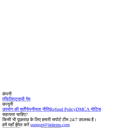
कंपनी
एफिलिएट
सभी गेम
कानूनी
उपयोग की शर्तें
गोपनीयता नीति
Refund Policy
DMCA नोटिस
सहायता चाहिए?
किसी भी पूछताछ के लिए हमारी सपोर्ट टीम 24/7 उपलब्ध है।
हमें यहाँ ईमेल करें
support@igitems.com