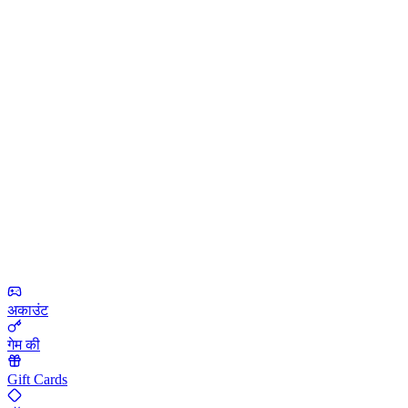
अकाउंट
गेम की
Gift Cards