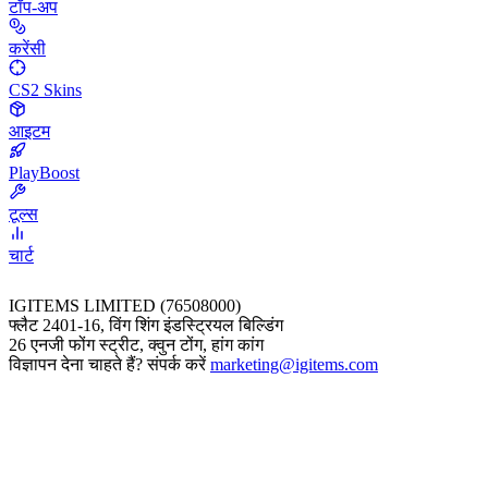
टॉप-अप
करेंसी
CS2 Skins
आइटम
PlayBoost
टूल्स
चार्ट
IGITEMS LIMITED (76508000)
फ्लैट 2401-16, विंग शिंग इंडस्ट्रियल बिल्डिंग
26 एनजी फोंग स्ट्रीट, क्वुन टोंग, हांग कांग
विज्ञापन देना चाहते हैं? संपर्क करें
marketing@igitems.com