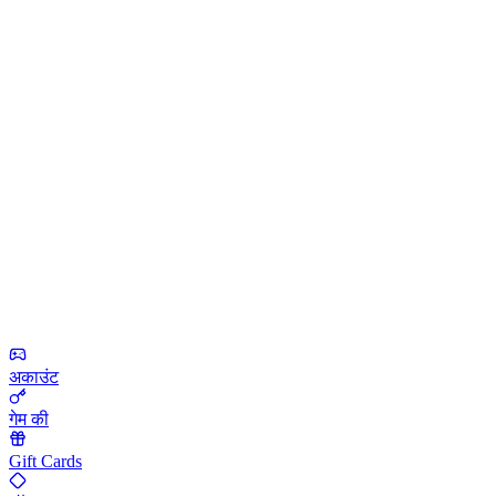
अकाउंट
गेम की
Gift Cards