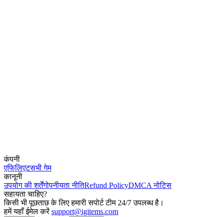
कंपनी
एफिलिएट
सभी गेम
कानूनी
उपयोग की शर्तें
गोपनीयता नीति
Refund Policy
DMCA नोटिस
सहायता चाहिए?
किसी भी पूछताछ के लिए हमारी सपोर्ट टीम 24/7 उपलब्ध है।
हमें यहाँ ईमेल करें
support@igitems.com