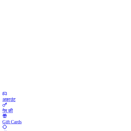
अकाउंट
गेम की
Gift Cards