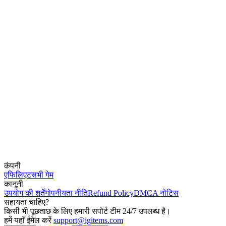
कंपनी
एफिलिएट
सभी गेम
कानूनी
उपयोग की शर्तें
गोपनीयता नीति
Refund Policy
DMCA नोटिस
सहायता चाहिए?
किसी भी पूछताछ के लिए हमारी सपोर्ट टीम 24/7 उपलब्ध है।
हमें यहाँ ईमेल करें
support@igitems.com