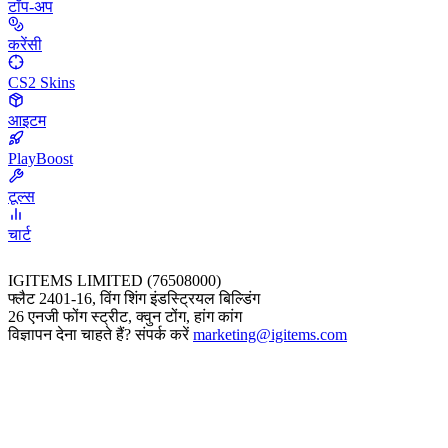
टॉप-अप
करेंसी
CS2 Skins
आइटम
PlayBoost
टूल्स
चार्ट
IGITEMS LIMITED (76508000)
फ्लैट 2401-16, विंग शिंग इंडस्ट्रियल बिल्डिंग
26 एनजी फोंग स्ट्रीट, क्वुन टोंग, हांग कांग
विज्ञापन देना चाहते हैं? संपर्क करें
marketing@igitems.com