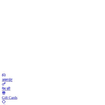
अकाउंट
गेम की
Gift Cards