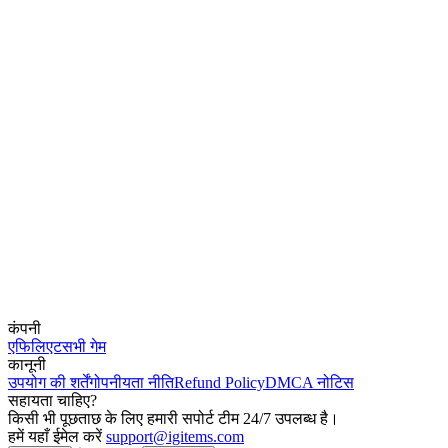
कंपनी
एफिलिएट
सभी गेम
कानूनी
उपयोग की शर्तें
गोपनीयता नीति
Refund Policy
DMCA नोटिस
सहायता चाहिए?
किसी भी पूछताछ के लिए हमारी सपोर्ट टीम 24/7 उपलब्ध है।
हमें यहाँ ईमेल करें
support@igitems.com