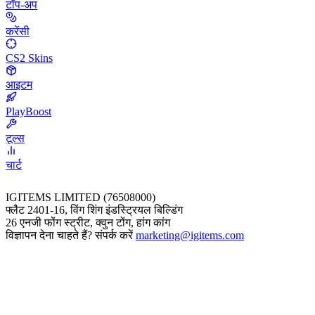
टॉप-अप
करेंसी
CS2 Skins
आइटम
PlayBoost
टूल्स
चार्ट
IGITEMS LIMITED (76508000)
फ्लैट 2401-16, विंग शिंग इंडस्ट्रियल बिल्डिंग
26 एनजी फोंग स्ट्रीट, क्वुन टोंग, हांग कांग
विज्ञापन देना चाहते हैं? संपर्क करें
marketing@igitems.com