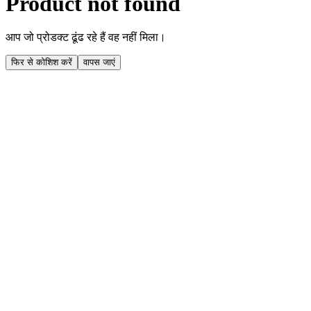
Product not found
आप जो प्रोडक्ट ढूंढ रहे हैं वह नहीं मिला।
फिर से कोशिश करें
वापस जाएं