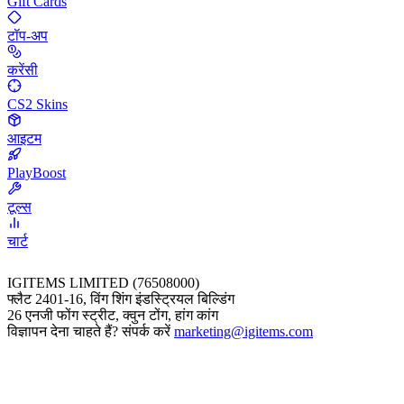
Gift Cards
टॉप-अप
करेंसी
CS2 Skins
आइटम
PlayBoost
टूल्स
चार्ट
IGITEMS LIMITED (76508000)
फ्लैट 2401-16, विंग शिंग इंडस्ट्रियल बिल्डिंग
26 एनजी फोंग स्ट्रीट, क्वुन टोंग, हांग कांग
विज्ञापन देना चाहते हैं? संपर्क करें
marketing@igitems.com