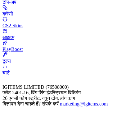
टॉप-अप
करेंसी
CS2 Skins
आइटम
PlayBoost
टूल्स
चार्ट
IGITEMS LIMITED (76508000)
फ्लैट 2401-16, विंग शिंग इंडस्ट्रियल बिल्डिंग
26 एनजी फोंग स्ट्रीट, क्वुन टोंग, हांग कांग
विज्ञापन देना चाहते हैं? संपर्क करें
marketing@igitems.com