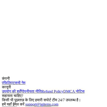
कंपनी
एफिलिएट
सभी गेम
कानूनी
उपयोग की शर्तें
गोपनीयता नीति
Refund Policy
DMCA नोटिस
सहायता चाहिए?
किसी भी पूछताछ के लिए हमारी सपोर्ट टीम 24/7 उपलब्ध है।
हमें यहाँ ईमेल करें
support@igitems.com