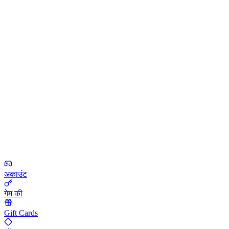
अकाउंट
गेम की
Gift Cards