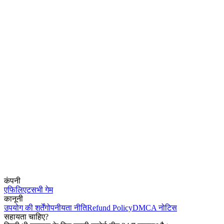
कंपनी
एफिलिएट
सभी गेम
कानूनी
उपयोग की शर्तें
गोपनीयता नीति
Refund Policy
DMCA नोटिस
सहायता चाहिए?