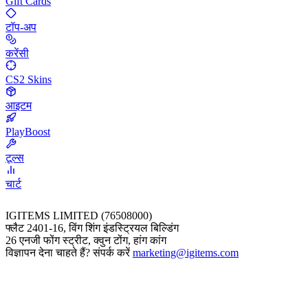
Gift Cards
टॉप-अप
करेंसी
CS2 Skins
आइटम
PlayBoost
टूल्स
चार्ट
IGITEMS LIMITED (76508000)
फ्लैट 2401-16, विंग शिंग इंडस्ट्रियल बिल्डिंग
26 एनजी फोंग स्ट्रीट, क्वुन टोंग, हांग कांग
विज्ञापन देना चाहते हैं? संपर्क करें
marketing@igitems.com