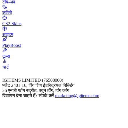
टॉप-अप
करेंसी
CS2 Skins
आइटम
PlayBoost
टूल्स
चार्ट
IGITEMS LIMITED (76508000)
फ्लैट 2401-16, विंग शिंग इंडस्ट्रियल बिल्डिंग
26 एनजी फोंग स्ट्रीट, क्वुन टोंग, हांग कांग
विज्ञापन देना चाहते हैं? संपर्क करें
marketing@igitems.com