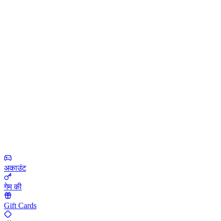
अकाउंट
गेम की
Gift Cards