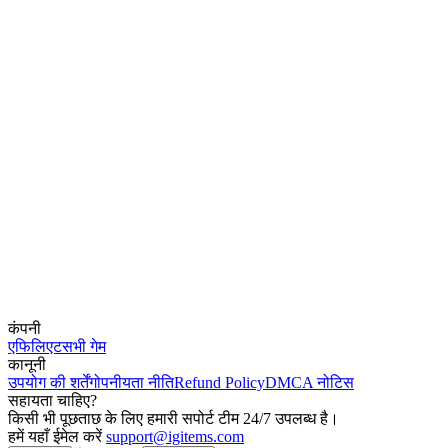
कंपनी
एफिलिएट
सभी गेम
कानूनी
उपयोग की शर्तें
गोपनीयता नीति
Refund Policy
DMCA नोटिस
सहायता चाहिए?
किसी भी पूछताछ के लिए हमारी सपोर्ट टीम 24/7 उपलब्ध है।
हमें यहाँ ईमेल करें
support@igitems.com