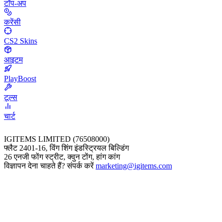
टॉप-अप
करेंसी
CS2 Skins
आइटम
PlayBoost
टूल्स
चार्ट
IGITEMS LIMITED (76508000)
फ्लैट 2401-16, विंग शिंग इंडस्ट्रियल बिल्डिंग
26 एनजी फोंग स्ट्रीट, क्वुन टोंग, हांग कांग
विज्ञापन देना चाहते हैं? संपर्क करें
marketing@igitems.com