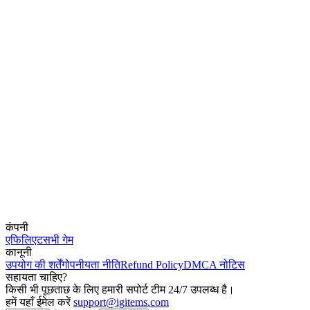
कंपनी
एफिलिएट
सभी गेम
कानूनी
उपयोग की शर्तें
गोपनीयता नीति
Refund Policy
DMCA नोटिस
सहायता चाहिए?
किसी भी पूछताछ के लिए हमारी सपोर्ट टीम 24/7 उपलब्ध है।
हमें यहाँ ईमेल करें
support@igitems.com