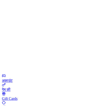
अकाउंट
गेम की
Gift Cards